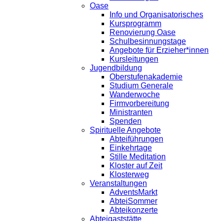
Oase
Info und Organisatorisches
Kursprogramm
Renovierung Oase
Schulbesinnungstage
Angebote für Erzieher*innen
Kursleitungen
Jugendbildung
Oberstufenakademie
Studium Generale
Wanderwoche
Firmvorbereitung
Ministranten
Spenden
Spirituelle Angebote
Abteiführungen
Einkehrtage
Stille Meditation
Kloster auf Zeit
Klosterweg
Veranstaltungen
AdventsMarkt
AbteiSommer
Abteikonzerte
Abteigaststätte