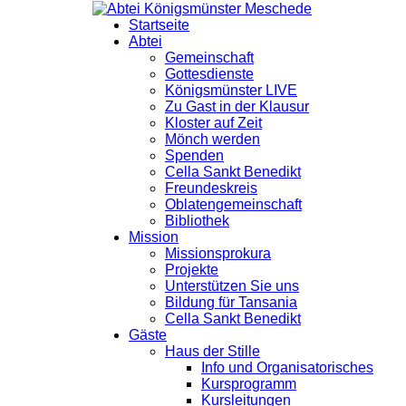
Startseite
Abtei
Gemeinschaft
Gottesdienste
Königsmünster LIVE
Zu Gast in der Klausur
Kloster auf Zeit
Mönch werden
Spenden
Cella Sankt Benedikt
Freundeskreis
Oblatengemeinschaft
Bibliothek
Mission
Missionsprokura
Projekte
Unterstützen Sie uns
Bildung für Tansania
Cella Sankt Benedikt
Gäste
Haus der Stille
Info und Organisatorisches
Kursprogramm
Kursleitungen