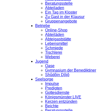
Beratungsstelle
Abteiladen
Ein Tag im Kloster
Zu Gast in der Klausur
Gruppenangebote
Betriebe
Online-Shop
Abteiläden
Abteigaststätte
Lebensmittel
Schmiede
Tischlerei
Weberei
Jugend
Oase
Gymnasium der Benediktiner
Shûdôin Dôjô
Seelsorge
Impulse
Predigten
Gottesdienste
Königsmünster LIVE
Kerzen entzünden
Beichte
Beratungsstelle