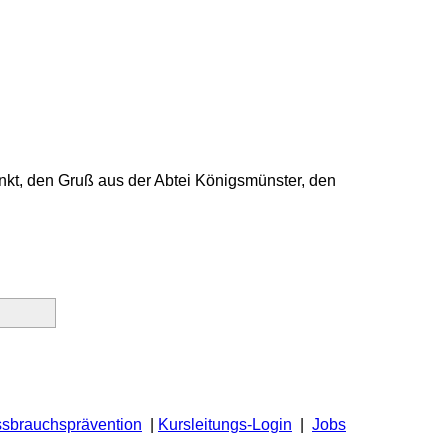
unkt, den Gruß aus der Abtei Königsmünster, den
ssbrauchsprävention
|
Kursleitungs-Login
|
Jobs