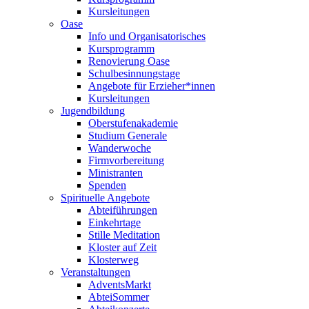
Kursleitungen
Oase
Info und Organisatorisches
Kursprogramm
Renovierung Oase
Schulbesinnungstage
Angebote für Erzieher*innen
Kursleitungen
Jugendbildung
Oberstufenakademie
Studium Generale
Wanderwoche
Firmvorbereitung
Ministranten
Spenden
Spirituelle Angebote
Abteiführungen
Einkehrtage
Stille Meditation
Kloster auf Zeit
Klosterweg
Veranstaltungen
AdventsMarkt
AbteiSommer