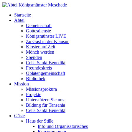
Startseite
Abtei
Gemeinschaft
Gottesdienste
Königsmünster LIVE
Zu Gast in der Klausur
Kloster auf Zeit
Mönch werden
Spenden
Cella Sankt Benedikt
Freundeskreis
Oblatengemeinschaft
Bibliothek
Mission
Missionsprokura
Projekte
Unterstützen Sie uns
Bildung für Tansania
Cella Sankt Benedikt
Gäste
Haus der Stille
Info und Organisatorisches
Kursprogramm