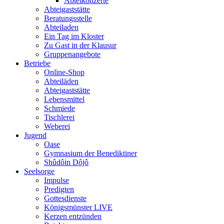
Abteikonzerte
Abteigaststätte
Beratungsstelle
Abteiladen
Ein Tag im Kloster
Zu Gast in der Klausur
Gruppenangebote
Betriebe
Online-Shop
Abteiläden
Abteigaststätte
Lebensmittel
Schmiede
Tischlerei
Weberei
Jugend
Oase
Gymnasium der Benediktiner
Shûdôin Dôjô
Seelsorge
Impulse
Predigten
Gottesdienste
Königsmünster LIVE
Kerzen entzünden