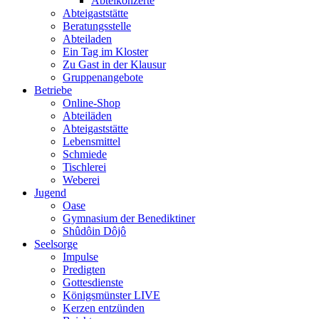
Abteikonzerte
Abteigaststätte
Beratungsstelle
Abteiladen
Ein Tag im Kloster
Zu Gast in der Klausur
Gruppenangebote
Betriebe
Online-Shop
Abteiläden
Abteigaststätte
Lebensmittel
Schmiede
Tischlerei
Weberei
Jugend
Oase
Gymnasium der Benediktiner
Shûdôin Dôjô
Seelsorge
Impulse
Predigten
Gottesdienste
Königsmünster LIVE
Kerzen entzünden