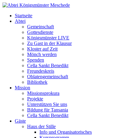
Startseite
Abtei
Gemeinschaft
Gottesdienste
Königsmünster LIVE
Zu Gast in der Klausur
Kloster auf Zeit
Mönch werden
Spenden
Cella Sankt Benedikt
Freundeskreis
Oblatengemeinschaft
Bibliothek
Mission
Missionsprokura
Projekte
Unterstützen Sie uns
Bildung für Tansania
Cella Sankt Benedikt
Gäste
Haus der Stille
Info und Organisatorisches
Kursprogramm