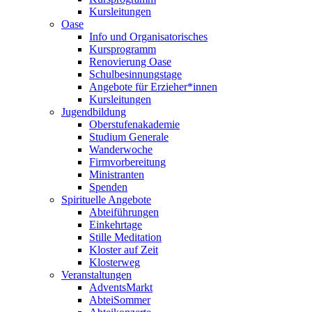
Kursleitungen
Oase
Info und Organisatorisches
Kursprogramm
Renovierung Oase
Schulbesinnungstage
Angebote für Erzieher*innen
Kursleitungen
Jugendbildung
Oberstufenakademie
Studium Generale
Wanderwoche
Firmvorbereitung
Ministranten
Spenden
Spirituelle Angebote
Abteiführungen
Einkehrtage
Stille Meditation
Kloster auf Zeit
Klosterweg
Veranstaltungen
AdventsMarkt
AbteiSommer