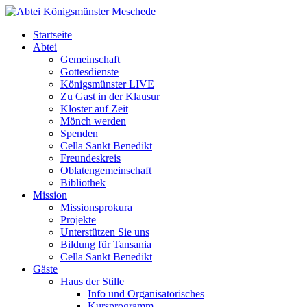
Startseite
Abtei
Gemeinschaft
Gottesdienste
Königsmünster LIVE
Zu Gast in der Klausur
Kloster auf Zeit
Mönch werden
Spenden
Cella Sankt Benedikt
Freundeskreis
Oblatengemeinschaft
Bibliothek
Mission
Missionsprokura
Projekte
Unterstützen Sie uns
Bildung für Tansania
Cella Sankt Benedikt
Gäste
Haus der Stille
Info und Organisatorisches
Kursprogramm