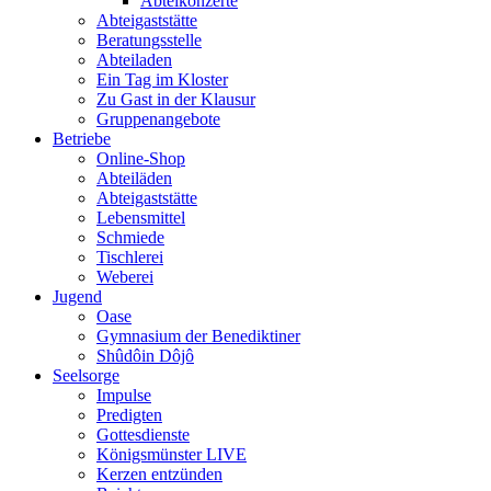
Abteikonzerte
Abteigaststätte
Beratungsstelle
Abteiladen
Ein Tag im Kloster
Zu Gast in der Klausur
Gruppenangebote
Betriebe
Online-Shop
Abteiläden
Abteigaststätte
Lebensmittel
Schmiede
Tischlerei
Weberei
Jugend
Oase
Gymnasium der Benediktiner
Shûdôin Dôjô
Seelsorge
Impulse
Predigten
Gottesdienste
Königsmünster LIVE
Kerzen entzünden