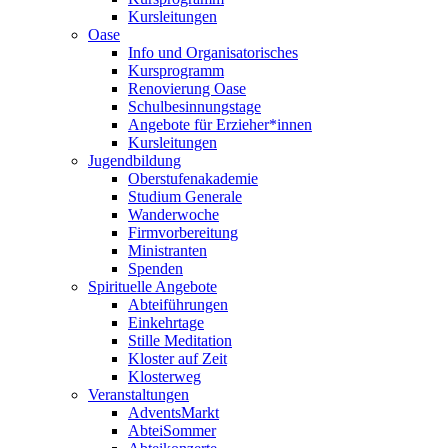
Kursleitungen
Oase
Info und Organisatorisches
Kursprogramm
Renovierung Oase
Schulbesinnungstage
Angebote für Erzieher*innen
Kursleitungen
Jugendbildung
Oberstufenakademie
Studium Generale
Wanderwoche
Firmvorbereitung
Ministranten
Spenden
Spirituelle Angebote
Abteiführungen
Einkehrtage
Stille Meditation
Kloster auf Zeit
Klosterweg
Veranstaltungen
AdventsMarkt
AbteiSommer