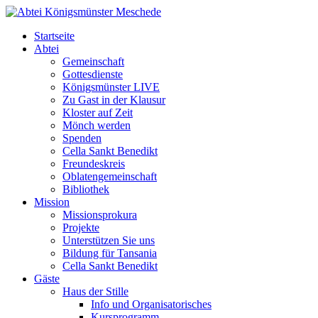
Startseite
Abtei
Gemeinschaft
Gottesdienste
Königsmünster LIVE
Zu Gast in der Klausur
Kloster auf Zeit
Mönch werden
Spenden
Cella Sankt Benedikt
Freundeskreis
Oblatengemeinschaft
Bibliothek
Mission
Missionsprokura
Projekte
Unterstützen Sie uns
Bildung für Tansania
Cella Sankt Benedikt
Gäste
Haus der Stille
Info und Organisatorisches
Kursprogramm