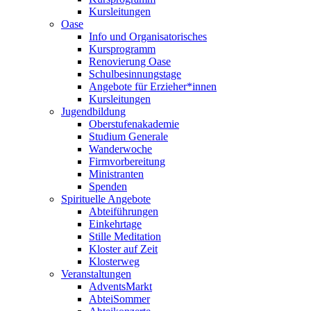
Kursleitungen
Oase
Info und Organisatorisches
Kursprogramm
Renovierung Oase
Schulbesinnungstage
Angebote für Erzieher*innen
Kursleitungen
Jugendbildung
Oberstufenakademie
Studium Generale
Wanderwoche
Firmvorbereitung
Ministranten
Spenden
Spirituelle Angebote
Abteiführungen
Einkehrtage
Stille Meditation
Kloster auf Zeit
Klosterweg
Veranstaltungen
AdventsMarkt
AbteiSommer