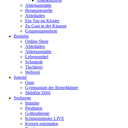
Abteikonzerte
Abteigaststätte
Beratungsstelle
Abteiladen
Ein Tag im Kloster
Zu Gast in der Klausur
Gruppenangebote
Betriebe
Online-Shop
Abteiläden
Abteigaststätte
Lebensmittel
Schmiede
Tischlerei
Weberei
Jugend
Oase
Gymnasium der Benediktiner
Shûdôin Dôjô
Seelsorge
Impulse
Predigten
Gottesdienste
Königsmünster LIVE
Kerzen entzünden