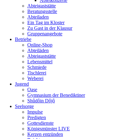
Abteikonzerte
Abteigaststätte
Beratungsstelle
Abteiladen
Ein Tag im Kloster
Zu Gast in der Klausur
Gruppenangebote
Betriebe
Online-Shop
Abteiläden
Abteigaststätte
Lebensmittel
Schmiede
Tischlerei
Weberei
Jugend
Oase
Gymnasium der Benediktiner
Shûdôin Dôjô
Seelsorge
Impulse
Predigten
Gottesdienste
Königsmünster LIVE
Kerzen entzünden