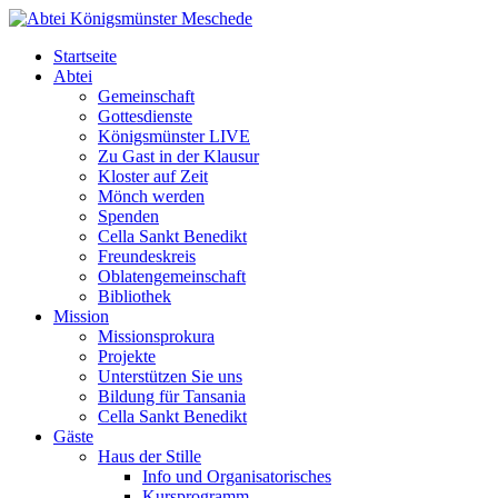
Startseite
Abtei
Gemeinschaft
Gottesdienste
Königsmünster LIVE
Zu Gast in der Klausur
Kloster auf Zeit
Mönch werden
Spenden
Cella Sankt Benedikt
Freundeskreis
Oblatengemeinschaft
Bibliothek
Mission
Missionsprokura
Projekte
Unterstützen Sie uns
Bildung für Tansania
Cella Sankt Benedikt
Gäste
Haus der Stille
Info und Organisatorisches
Kursprogramm