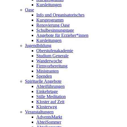
Kursleitungen
Oase
Info und Organisatorisches
Kursprogramm
Renovierung Oase
Schulbesinnungstage
Angebote für Erzieher*innen
Kursleitungen
Jugendbildung
Oberstufenakademie
Studium Generale
Wanderwoche
Firmvorbereitung
Ministranten
Spenden
Spirituelle Angebote
Abteiführungen
Einkehrtage
Stille Meditation
Kloster auf Zeit
Klosterweg
Veranstaltungen
AdventsMarkt
AbteiSommer