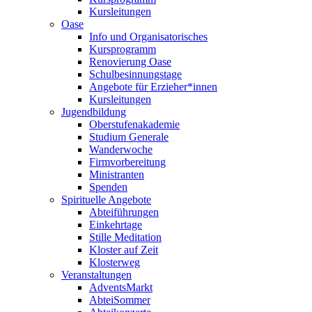
Kursleitungen
Oase
Info und Organisatorisches
Kursprogramm
Renovierung Oase
Schulbesinnungstage
Angebote für Erzieher*innen
Kursleitungen
Jugendbildung
Oberstufenakademie
Studium Generale
Wanderwoche
Firmvorbereitung
Ministranten
Spenden
Spirituelle Angebote
Abteiführungen
Einkehrtage
Stille Meditation
Kloster auf Zeit
Klosterweg
Veranstaltungen
AdventsMarkt
AbteiSommer