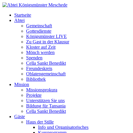
Startseite
Abtei
Gemeinschaft
Gottesdienste
Königsmünster LIVE
Zu Gast in der Klausur
Kloster auf Zeit
Mönch werden
Spenden
Cella Sankt Benedikt
Freundeskreis
Oblatengemeinschaft
Bibliothek
Mission
Missionsprokura
Projekte
Unterstützen Sie uns
Bildung für Tansania
Cella Sankt Benedikt
Gäste
Haus der Stille
Info und Organisatorisches
Kursprogramm