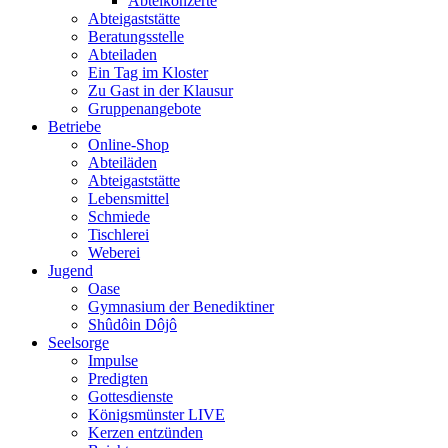
Abteikonzerte
Abteigaststätte
Beratungsstelle
Abteiladen
Ein Tag im Kloster
Zu Gast in der Klausur
Gruppenangebote
Betriebe
Online-Shop
Abteiläden
Abteigaststätte
Lebensmittel
Schmiede
Tischlerei
Weberei
Jugend
Oase
Gymnasium der Benediktiner
Shûdôin Dôjô
Seelsorge
Impulse
Predigten
Gottesdienste
Königsmünster LIVE
Kerzen entzünden