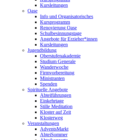
Kursleitungen
Oase
Info und Organisatorisches
Kursprogramm
Renovierung Oase
Schulbesinnungstage
Angebote für Erzieher*innen
Kursleitungen
Jugendbildung
Oberstufenakademie
Studium Generale
Wanderwoche
Firmvorbereitung
Ministranten
Spenden
Spirituelle Angebote
Abteiführungen
Einkehrtage
Stille Meditation
Kloster auf Zeit
Klosterweg
Veranstaltungen
AdventsMarkt
AbteiSommer