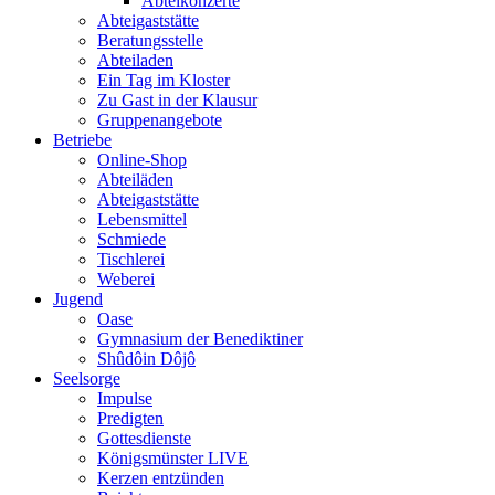
Abteikonzerte
Abteigaststätte
Beratungsstelle
Abteiladen
Ein Tag im Kloster
Zu Gast in der Klausur
Gruppenangebote
Betriebe
Online-Shop
Abteiläden
Abteigaststätte
Lebensmittel
Schmiede
Tischlerei
Weberei
Jugend
Oase
Gymnasium der Benediktiner
Shûdôin Dôjô
Seelsorge
Impulse
Predigten
Gottesdienste
Königsmünster LIVE
Kerzen entzünden