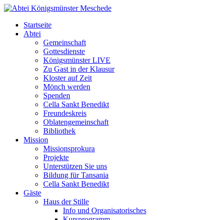
Startseite
Abtei
Gemeinschaft
Gottesdienste
Königsmünster LIVE
Zu Gast in der Klausur
Kloster auf Zeit
Mönch werden
Spenden
Cella Sankt Benedikt
Freundeskreis
Oblatengemeinschaft
Bibliothek
Mission
Missionsprokura
Projekte
Unterstützen Sie uns
Bildung für Tansania
Cella Sankt Benedikt
Gäste
Haus der Stille
Info und Organisatorisches
Kursprogramm