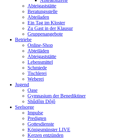
Abteikonzerte
Abteigaststätte
Beratungsstelle
Abteiladen
Ein Tag im Kloster
Zu Gast in der Klausur
Gruppenangebote
Betriebe
Online-Shop
Abteiläden
Abteigaststätte
Lebensmittel
Schmiede
Tischlerei
Weberei
Jugend
Oase
Gymnasium der Benediktiner
Shûdôin Dôjô
Seelsorge
Impulse
Predigten
Gottesdienste
Königsmünster LIVE
Kerzen entzünden