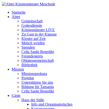
Startseite
Abtei
Gemeinschaft
Gottesdienste
Königsmünster LIVE
Zu Gast in der Klausur
Kloster auf Zeit
Mönch werden
Spenden
Cella Sankt Benedikt
Freundeskreis
Oblatengemeinschaft
Bibliothek
Mission
Missionsprokura
Projekte
Unterstützen Sie uns
Bildung für Tansania
Cella Sankt Benedikt
Gäste
Haus der Stille
Info und Organisatorisches
Kursprogramm