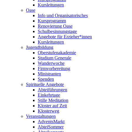
Kursleitungen
Oase
Info und Organisatorisches
Kursprogramm
Renovierung Oase
Schulbesinnungstage
Angebote für Erzieher*innen
Kursleitungen
Jugendbildung
Oberstufenakademie
Studium Generale
Wanderwoche
Firmvorbereitung
Ministranten
Spenden
Spirituelle Angebote
Abteiführungen
Einkehrtage
Stille Meditation
Kloster auf Zeit
Klosterweg
Veranstaltungen
AdventsMarkt
AbteiSommer