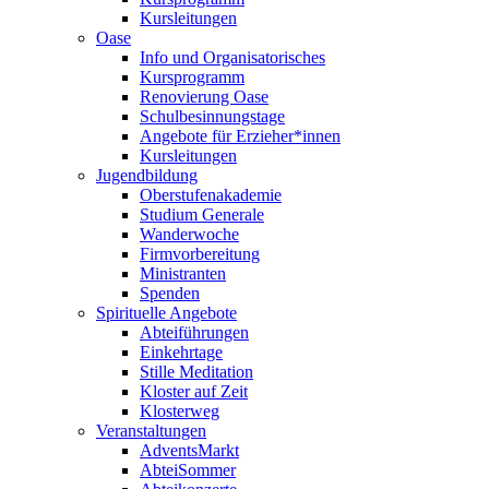
Kursleitungen
Oase
Info und Organisatorisches
Kursprogramm
Renovierung Oase
Schulbesinnungstage
Angebote für Erzieher*innen
Kursleitungen
Jugendbildung
Oberstufenakademie
Studium Generale
Wanderwoche
Firmvorbereitung
Ministranten
Spenden
Spirituelle Angebote
Abteiführungen
Einkehrtage
Stille Meditation
Kloster auf Zeit
Klosterweg
Veranstaltungen
AdventsMarkt
AbteiSommer