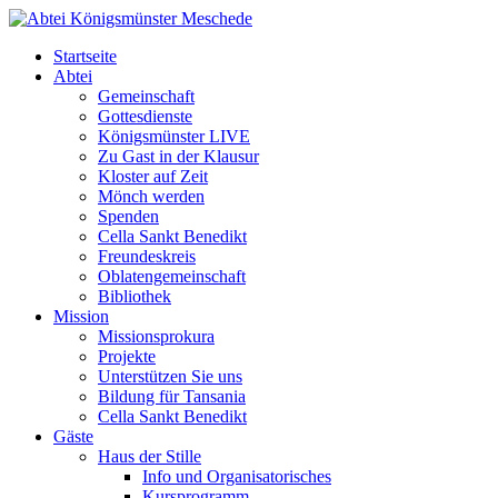
Startseite
Abtei
Gemeinschaft
Gottesdienste
Königsmünster LIVE
Zu Gast in der Klausur
Kloster auf Zeit
Mönch werden
Spenden
Cella Sankt Benedikt
Freundeskreis
Oblatengemeinschaft
Bibliothek
Mission
Missionsprokura
Projekte
Unterstützen Sie uns
Bildung für Tansania
Cella Sankt Benedikt
Gäste
Haus der Stille
Info und Organisatorisches
Kursprogramm