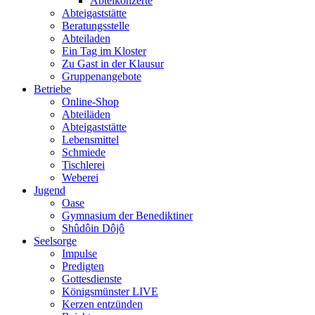
Abteikonzerte
Abteigaststätte
Beratungsstelle
Abteiladen
Ein Tag im Kloster
Zu Gast in der Klausur
Gruppenangebote
Betriebe
Online-Shop
Abteiläden
Abteigaststätte
Lebensmittel
Schmiede
Tischlerei
Weberei
Jugend
Oase
Gymnasium der Benediktiner
Shûdôin Dôjô
Seelsorge
Impulse
Predigten
Gottesdienste
Königsmünster LIVE
Kerzen entzünden