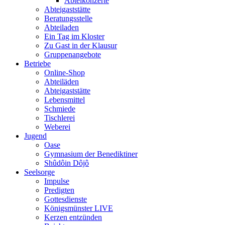
Abteikonzerte
Abteigaststätte
Beratungsstelle
Abteiladen
Ein Tag im Kloster
Zu Gast in der Klausur
Gruppenangebote
Betriebe
Online-Shop
Abteiläden
Abteigaststätte
Lebensmittel
Schmiede
Tischlerei
Weberei
Jugend
Oase
Gymnasium der Benediktiner
Shûdôin Dôjô
Seelsorge
Impulse
Predigten
Gottesdienste
Königsmünster LIVE
Kerzen entzünden