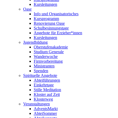
Kursleitungen
Oase
Info und Organisatorisches
Kursprogramm
Renovierung Oase
Schulbesinnungstage
Angebote für Erzieher*innen
Kursleitungen
Jugendbildung
Oberstufenakademie
Studium Generale
Wanderwoche
Firmvorbereitung
Ministranten
Spenden
Spirituelle Angebote
Abteiführungen
Einkehrtage
Stille Meditation
Kloster auf Zeit
Klosterweg
Veranstaltungen
AdventsMarkt
AbteiSommer