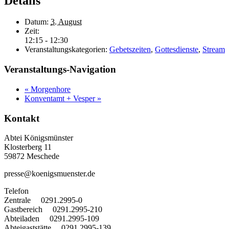
Details
Datum:
3. August
Zeit:
12:15 - 12:30
Veranstaltungskategorien:
Gebetszeiten
,
Gottesdienste
,
Stream
Veranstaltungs-Navigation
«
Morgenhore
Konventamt + Vesper
»
Kontakt
Abtei Königsmünster
Klosterberg 11
59872 Meschede
presse@koenigsmuenster.de
T
elefon
Zentrale 0291.2995-0
Gastbereich 0291.2995-210
Abteiladen 0291.2995-109
Abteigaststätte 0291.2995-139