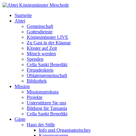
Startseite
Abtei
Gemeinschaft
Gottesdienste
Königsmünster LIVE
Zu Gast in der Klausur
Kloster auf Zeit
Mönch werden
Spenden
Cella Sankt Benedikt
Freundeskreis
Oblatengemeinschaft
Bibliothek
Mission
Missionsprokura
Projekte
Unterstützen Sie uns
Bildung für Tansania
Cella Sankt Benedikt
Gäste
Haus der Stille
Info und Organisatorisches
Kursprogramm