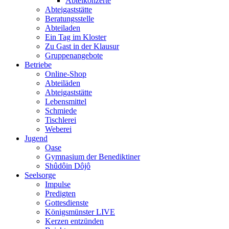
Abteikonzerte
Abteigaststätte
Beratungsstelle
Abteiladen
Ein Tag im Kloster
Zu Gast in der Klausur
Gruppenangebote
Betriebe
Online-Shop
Abteiläden
Abteigaststätte
Lebensmittel
Schmiede
Tischlerei
Weberei
Jugend
Oase
Gymnasium der Benediktiner
Shûdôin Dôjô
Seelsorge
Impulse
Predigten
Gottesdienste
Königsmünster LIVE
Kerzen entzünden