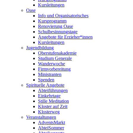
Kursleitungen
Oase
Info und Organisatorisches
Kursprogramm
Renovierung Oase
Schulbesinnungstage
Angebote für Erzieher*innen
Kursleitungen
Jugendbildung
Oberstufenakademie
Studium Generale
Wanderwoche
Firmvorbereitung
Ministranten
Spenden
Spirituelle Angebote
Abteiführungen
Einkehrtage
Stille Meditation
Kloster auf Zeit
Klosterweg
Veranstaltungen
AdventsMarkt
AbteiSommer