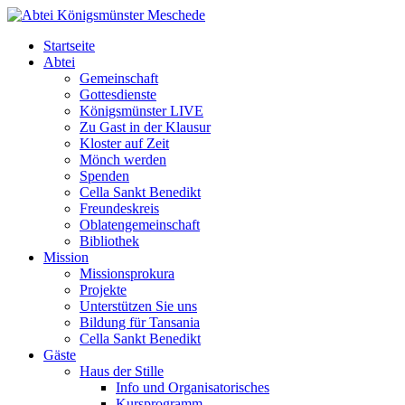
Startseite
Abtei
Gemeinschaft
Gottesdienste
Königsmünster LIVE
Zu Gast in der Klausur
Kloster auf Zeit
Mönch werden
Spenden
Cella Sankt Benedikt
Freundeskreis
Oblatengemeinschaft
Bibliothek
Mission
Missionsprokura
Projekte
Unterstützen Sie uns
Bildung für Tansania
Cella Sankt Benedikt
Gäste
Haus der Stille
Info und Organisatorisches
Kursprogramm