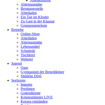
Abteikonzerte
Abteigaststätte
Beratungsstelle
Abteiladen
Ein Tag im Kloster
Zu Gast in der Klausur
Gruppenangebote
Betriebe
Online-Shop
Abteiläden
Abteigaststätte
Lebensmittel
Schmiede
Tischlerei
Weberei
Jugend
Oase
Gymnasium der Benediktiner
Shûdôin Dôjô
Seelsorge
Impulse
Predigten
Gottesdienste
Königsmünster LIVE
Kerzen entzünden