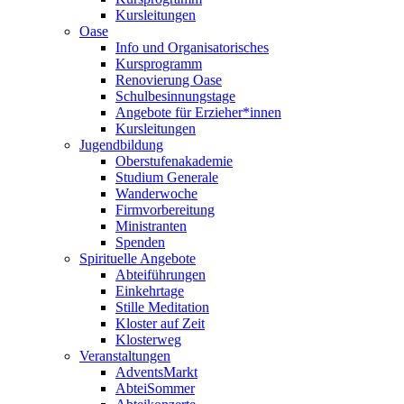
Kursleitungen
Oase
Info und Organisatorisches
Kursprogramm
Renovierung Oase
Schulbesinnungstage
Angebote für Erzieher*innen
Kursleitungen
Jugendbildung
Oberstufenakademie
Studium Generale
Wanderwoche
Firmvorbereitung
Ministranten
Spenden
Spirituelle Angebote
Abteiführungen
Einkehrtage
Stille Meditation
Kloster auf Zeit
Klosterweg
Veranstaltungen
AdventsMarkt
AbteiSommer