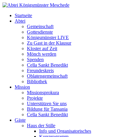
Startseite
Abtei
Gemeinschaft
Gottesdienste
Königsmünster LIVE
Zu Gast in der Klausur
Kloster auf Zeit
Mönch werden
Spenden
Cella Sankt Benedikt
Freundeskreis
Oblatengemeinschaft
Bibliothek
Mission
Missionsprokura
Projekte
Unterstützen Sie uns
Bildung für Tansania
Cella Sankt Benedikt
Gäste
Haus der Stille
Info und Organisatorisches
Kursprogramm