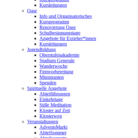
Kursleitungen
Oase
Info und Organisatorisches
Kursprogramm
Renovierung Oase
Schulbesinnungstage
Angebote für Erzieher*innen
Kursleitungen
Jugendbildung
Oberstufenakademie
Studium Generale
Wanderwoche
Firmvorbereitung
Ministranten
Spenden
Spirituelle Angebote
Abteiführungen
Einkehrtage
Stille Meditation
Kloster auf Zeit
Klosterweg
Veranstaltungen
AdventsMarkt
AbteiSommer