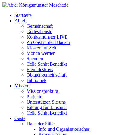
Startseite
Abtei
Gemeinschaft
Gottesdienste
Königsmünster LIVE
Zu Gast in der Klausur
Kloster auf Zeit
Mönch werden
Spenden
Cella Sankt Benedikt
Freundeskreis
Oblatengemeinschaft
Bibliothek
Mission
Missionsprokura
Projekte
Unterstützen Sie uns
Bildung für Tansania
Cella Sankt Benedikt
Gäste
Haus der Stille
Info und Organisatorisches
Kursprogramm