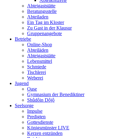
Abteikonzerte
Abteigaststätte
Beratungsstelle
Abteiladen
Ein Tag im Kloster
Zu Gast in der Klausur
Gruppenangebote
Betriebe
Online-Shop
Abteiläden
Abteigaststätte
Lebensmittel
Schmiede
Tischlerei
Weberei
Jugend
Oase
Gymnasium der Benediktiner
Shûdôin Dôjô
Seelsorge
Impulse
Predigten
Gottesdienste
Königsmünster LIVE
Kerzen entzünden