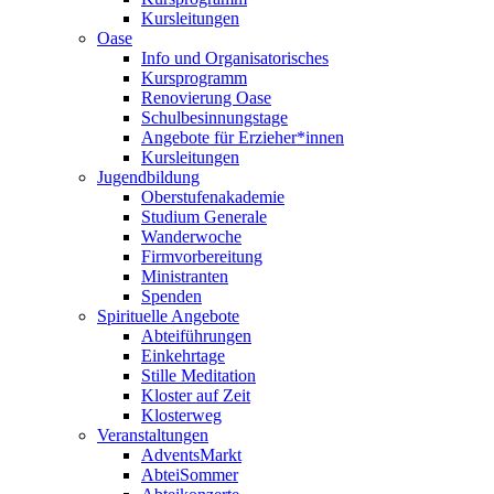
Kursleitungen
Oase
Info und Organisatorisches
Kursprogramm
Renovierung Oase
Schulbesinnungstage
Angebote für Erzieher*innen
Kursleitungen
Jugendbildung
Oberstufenakademie
Studium Generale
Wanderwoche
Firmvorbereitung
Ministranten
Spenden
Spirituelle Angebote
Abteiführungen
Einkehrtage
Stille Meditation
Kloster auf Zeit
Klosterweg
Veranstaltungen
AdventsMarkt
AbteiSommer