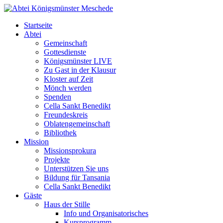
Startseite
Abtei
Gemeinschaft
Gottesdienste
Königsmünster LIVE
Zu Gast in der Klausur
Kloster auf Zeit
Mönch werden
Spenden
Cella Sankt Benedikt
Freundeskreis
Oblatengemeinschaft
Bibliothek
Mission
Missionsprokura
Projekte
Unterstützen Sie uns
Bildung für Tansania
Cella Sankt Benedikt
Gäste
Haus der Stille
Info und Organisatorisches
Kursprogramm