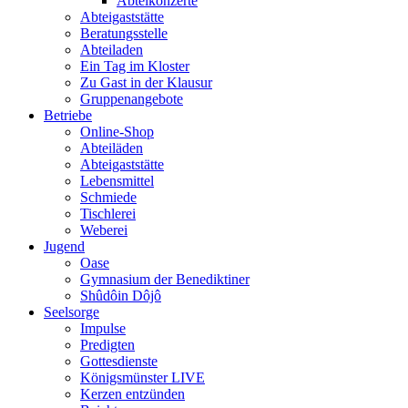
Abteikonzerte
Abteigaststätte
Beratungsstelle
Abteiladen
Ein Tag im Kloster
Zu Gast in der Klausur
Gruppenangebote
Betriebe
Online-Shop
Abteiläden
Abteigaststätte
Lebensmittel
Schmiede
Tischlerei
Weberei
Jugend
Oase
Gymnasium der Benediktiner
Shûdôin Dôjô
Seelsorge
Impulse
Predigten
Gottesdienste
Königsmünster LIVE
Kerzen entzünden