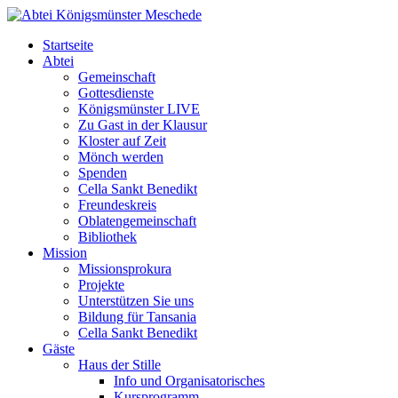
Startseite
Abtei
Gemeinschaft
Gottesdienste
Königsmünster LIVE
Zu Gast in der Klausur
Kloster auf Zeit
Mönch werden
Spenden
Cella Sankt Benedikt
Freundeskreis
Oblatengemeinschaft
Bibliothek
Mission
Missionsprokura
Projekte
Unterstützen Sie uns
Bildung für Tansania
Cella Sankt Benedikt
Gäste
Haus der Stille
Info und Organisatorisches
Kursprogramm