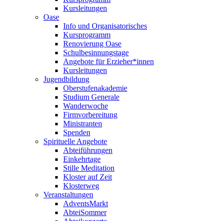
Kursleitungen
Oase
Info und Organisatorisches
Kursprogramm
Renovierung Oase
Schulbesinnungstage
Angebote für Erzieher*innen
Kursleitungen
Jugendbildung
Oberstufenakademie
Studium Generale
Wanderwoche
Firmvorbereitung
Ministranten
Spenden
Spirituelle Angebote
Abteiführungen
Einkehrtage
Stille Meditation
Kloster auf Zeit
Klosterweg
Veranstaltungen
AdventsMarkt
AbteiSommer