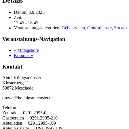
Details
Datum:
3.9.2025
Zeit:
17:45 - 18:45
Veranstaltungskategorien:
Gebetszeiten
,
Gottesdienste
,
Stream
Veranstaltungs-Navigation
«
Mittagshore
Komplet
»
Kontakt
Abtei Königsmünster
Klosterberg 11
59872 Meschede
presse@koenigsmuenster.de
T
elefon
Zentrale 0291.2995-0
Gastbereich 0291.2995-210
Abteiladen 0291.2995-109
Abteigaststätte 0291.2995-139