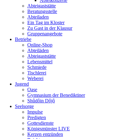
Abteikonzerte
Abteigaststätte
Beratungsstelle
Abteiladen
Ein Tag im Kloster
Zu Gast in der Klausur
Gruppenangebote
Betriebe
Online-Shop
Abteiläden
Abteigaststätte
Lebensmittel
Schmiede
Tischlerei
Weberei
Jugend
Oase
Gymnasium der Benediktiner
Shûdôin Dôjô
Seelsorge
Impulse
Predigten
Gottesdienste
Königsmünster LIVE
Kerzen entzünden