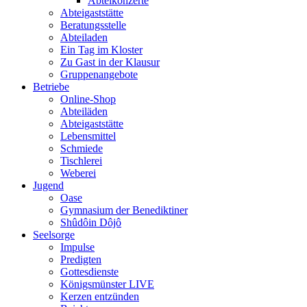
Abteikonzerte
Abteigaststätte
Beratungsstelle
Abteiladen
Ein Tag im Kloster
Zu Gast in der Klausur
Gruppenangebote
Betriebe
Online-Shop
Abteiläden
Abteigaststätte
Lebensmittel
Schmiede
Tischlerei
Weberei
Jugend
Oase
Gymnasium der Benediktiner
Shûdôin Dôjô
Seelsorge
Impulse
Predigten
Gottesdienste
Königsmünster LIVE
Kerzen entzünden