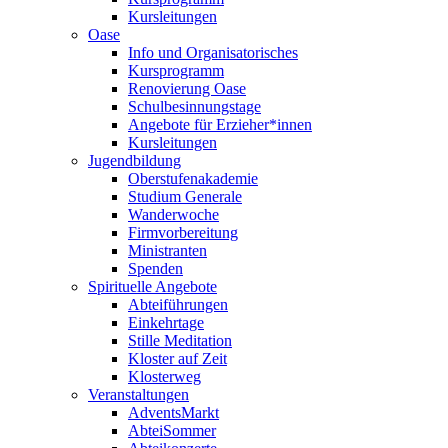
Kursleitungen
Oase
Info und Organisatorisches
Kursprogramm
Renovierung Oase
Schulbesinnungstage
Angebote für Erzieher*innen
Kursleitungen
Jugendbildung
Oberstufenakademie
Studium Generale
Wanderwoche
Firmvorbereitung
Ministranten
Spenden
Spirituelle Angebote
Abteiführungen
Einkehrtage
Stille Meditation
Kloster auf Zeit
Klosterweg
Veranstaltungen
AdventsMarkt
AbteiSommer