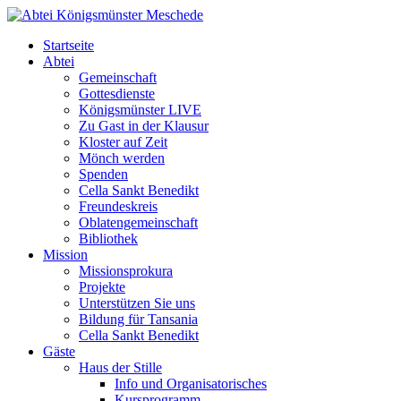
Startseite
Abtei
Gemeinschaft
Gottesdienste
Königsmünster LIVE
Zu Gast in der Klausur
Kloster auf Zeit
Mönch werden
Spenden
Cella Sankt Benedikt
Freundeskreis
Oblatengemeinschaft
Bibliothek
Mission
Missionsprokura
Projekte
Unterstützen Sie uns
Bildung für Tansania
Cella Sankt Benedikt
Gäste
Haus der Stille
Info und Organisatorisches
Kursprogramm