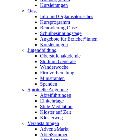
Kursleitungen
Oase
Info und Organisatorisches
Kursprogramm
Renovierung Oase
Schulbesinnungstage
Angebote für Erzieher*innen
Kursleitungen
Jugendbildung
Oberstufenakademie
Studium Generale
Wanderwoche
Firmvorbereitung
Ministranten
Spenden
Spirituelle Angebote
Abteiführungen
Einkehrtage
Stille Meditation
Kloster auf Zeit
Klosterweg
Veranstaltungen
AdventsMarkt
AbteiSommer