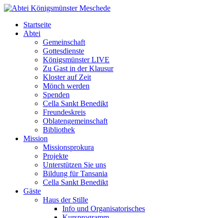
Startseite
Abtei
Gemeinschaft
Gottesdienste
Königsmünster LIVE
Zu Gast in der Klausur
Kloster auf Zeit
Mönch werden
Spenden
Cella Sankt Benedikt
Freundeskreis
Oblatengemeinschaft
Bibliothek
Mission
Missionsprokura
Projekte
Unterstützen Sie uns
Bildung für Tansania
Cella Sankt Benedikt
Gäste
Haus der Stille
Info und Organisatorisches
Kursprogramm