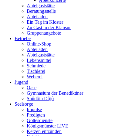
Abteikonzerte
Abteigaststätte
Beratungsstelle
Abteiladen
Ein Tag im Kloster
Zu Gast in der Klausur
Gruppenangebote
Betriebe
Online-Shop
Abteiläden
Abteigaststätte
Lebensmittel
Schmiede
Tischlerei
Weberei
Jugend
Oase
Gymnasium der Benediktiner
Shûdôin Dôjô
Seelsorge
Impulse
Predigten
Gottesdienste
Königsmünster LIVE
Kerzen entzünden