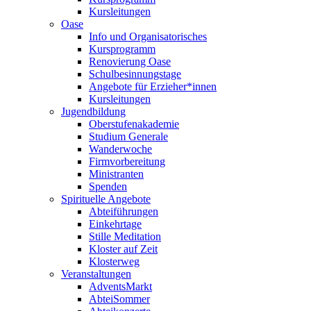
Kursleitungen
Oase
Info und Organisatorisches
Kursprogramm
Renovierung Oase
Schulbesinnungstage
Angebote für Erzieher*innen
Kursleitungen
Jugendbildung
Oberstufenakademie
Studium Generale
Wanderwoche
Firmvorbereitung
Ministranten
Spenden
Spirituelle Angebote
Abteiführungen
Einkehrtage
Stille Meditation
Kloster auf Zeit
Klosterweg
Veranstaltungen
AdventsMarkt
AbteiSommer