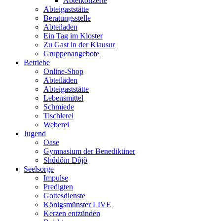
Abteikonzerte
Abteigaststätte
Beratungsstelle
Abteiladen
Ein Tag im Kloster
Zu Gast in der Klausur
Gruppenangebote
Betriebe
Online-Shop
Abteiläden
Abteigaststätte
Lebensmittel
Schmiede
Tischlerei
Weberei
Jugend
Oase
Gymnasium der Benediktiner
Shûdôin Dôjô
Seelsorge
Impulse
Predigten
Gottesdienste
Königsmünster LIVE
Kerzen entzünden