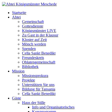
Startseite
Abtei
Gemeinschaft
Gottesdienste
Königsmünster LIVE
Zu Gast in der Klausur
Kloster auf Zeit
Mönch werden
Spenden
Cella Sankt Benedikt
Freundeskreis
Oblatengemeinschaft
Bibliothek
Mission
Missionsprokura
Projekte
Unterstützen Sie uns
Bildung für Tansania
Cella Sankt Benedikt
Gäste
Haus der Stille
Info und Organisatorisches
Kursprogramm