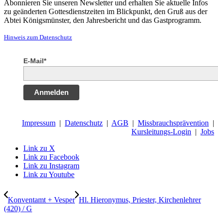
Abonnieren Sie unseren Newsletter und erhalten Sie aktuelle Infos
zu geänderten Gottesdienstzeiten im Blickpunkt, den Gruß aus der
Abtei Königsmünster, den Jahresbericht und das Gastprogramm.
Hinweis zum Datenschutz
E-Mail*
Anmelden
Impressum
|
Datenschutz
|
AGB
|
Missbrauchsprävention
|
Kursleitungs-Login
|
Jobs
Link zu X
Link zu Facebook
Link zu Instagram
Link zu Youtube
Konventamt + Vesper
Hl. Hieronymus, Priester, Kirchenlehrer
(420) / G