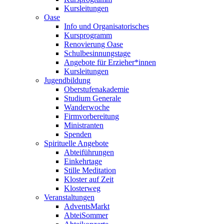
Kursleitungen
Oase
Info und Organisatorisches
Kursprogramm
Renovierung Oase
Schulbesinnungstage
Angebote für Erzieher*innen
Kursleitungen
Jugendbildung
Oberstufenakademie
Studium Generale
Wanderwoche
Firmvorbereitung
Ministranten
Spenden
Spirituelle Angebote
Abteiführungen
Einkehrtage
Stille Meditation
Kloster auf Zeit
Klosterweg
Veranstaltungen
AdventsMarkt
AbteiSommer