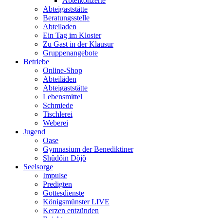
Abteikonzerte
Abteigaststätte
Beratungsstelle
Abteiladen
Ein Tag im Kloster
Zu Gast in der Klausur
Gruppenangebote
Betriebe
Online-Shop
Abteiläden
Abteigaststätte
Lebensmittel
Schmiede
Tischlerei
Weberei
Jugend
Oase
Gymnasium der Benediktiner
Shûdôin Dôjô
Seelsorge
Impulse
Predigten
Gottesdienste
Königsmünster LIVE
Kerzen entzünden