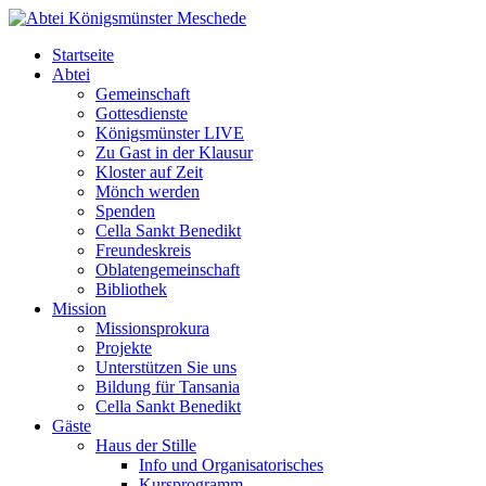
Startseite
Abtei
Gemeinschaft
Gottesdienste
Königsmünster LIVE
Zu Gast in der Klausur
Kloster auf Zeit
Mönch werden
Spenden
Cella Sankt Benedikt
Freundeskreis
Oblatengemeinschaft
Bibliothek
Mission
Missionsprokura
Projekte
Unterstützen Sie uns
Bildung für Tansania
Cella Sankt Benedikt
Gäste
Haus der Stille
Info und Organisatorisches
Kursprogramm