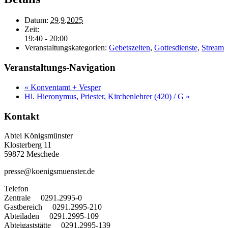
Datum:
29.9.2025
Zeit:
19:40 - 20:00
Veranstaltungskategorien:
Gebetszeiten
,
Gottesdienste
,
Stream
Veranstaltungs-Navigation
«
Konventamt + Vesper
Hl. Hieronymus, Priester, Kirchenlehrer (420) / G
»
Kontakt
Abtei Königsmünster
Klosterberg 11
59872 Meschede
presse@koenigsmuenster.de
T
elefon
Zentrale 0291.2995-0
Gastbereich 0291.2995-210
Abteiladen 0291.2995-109
Abteigaststätte 0291.2995-139