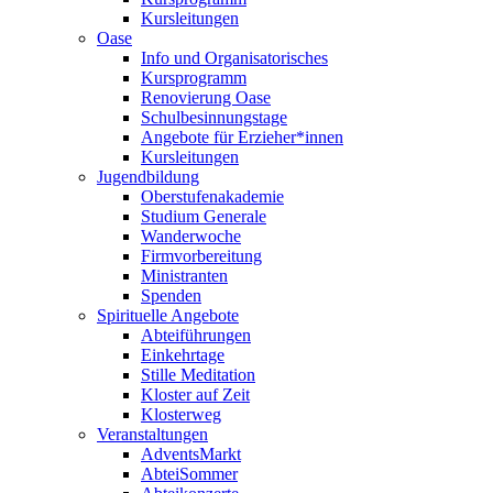
Kursleitungen
Oase
Info und Organisatorisches
Kursprogramm
Renovierung Oase
Schulbesinnungstage
Angebote für Erzieher*innen
Kursleitungen
Jugendbildung
Oberstufenakademie
Studium Generale
Wanderwoche
Firmvorbereitung
Ministranten
Spenden
Spirituelle Angebote
Abteiführungen
Einkehrtage
Stille Meditation
Kloster auf Zeit
Klosterweg
Veranstaltungen
AdventsMarkt
AbteiSommer