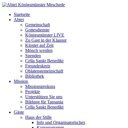
Startseite
Abtei
Gemeinschaft
Gottesdienste
Königsmünster LIVE
Zu Gast in der Klausur
Kloster auf Zeit
Mönch werden
Spenden
Cella Sankt Benedikt
Freundeskreis
Oblatengemeinschaft
Bibliothek
Mission
Missionsprokura
Projekte
Unterstützen Sie uns
Bildung für Tansania
Cella Sankt Benedikt
Gäste
Haus der Stille
Info und Organisatorisches
Kursprogramm