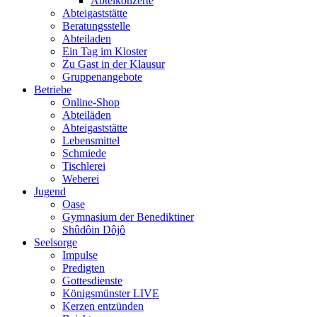
Abteikonzerte
Abteigaststätte
Beratungsstelle
Abteiladen
Ein Tag im Kloster
Zu Gast in der Klausur
Gruppenangebote
Betriebe
Online-Shop
Abteiläden
Abteigaststätte
Lebensmittel
Schmiede
Tischlerei
Weberei
Jugend
Oase
Gymnasium der Benediktiner
Shûdôin Dôjô
Seelsorge
Impulse
Predigten
Gottesdienste
Königsmünster LIVE
Kerzen entzünden