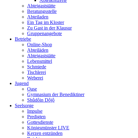
Abteikonzerte
Abteigaststätte
Beratungsstelle
Abteiladen
Ein Tag im Kloster
Zu Gast in der Klausur
Gruppenangebote
Betriebe
Online-Shop
Abteiläden
Abteigaststätte
Lebensmittel
Schmiede
Tischlerei
Weberei
Jugend
Oase
Gymnasium der Benediktiner
Shûdôin Dôjô
Seelsorge
Impulse
Predigten
Gottesdienste
Königsmünster LIVE
Kerzen entzünden