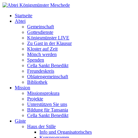
Startseite
Abtei
Gemeinschaft
Gottesdienste
Königsmünster LIVE
Zu Gast in der Klausur
Kloster auf Zeit
Mönch werden
Spenden
Cella Sankt Benedikt
Freundeskreis
Oblatengemeinschaft
Bibliothek
Mission
Missionsprokura
Projekte
Unterstützen Sie uns
Bildung für Tansania
Cella Sankt Benedikt
Gäste
Haus der Stille
Info und Organisatorisches
Kursprogramm