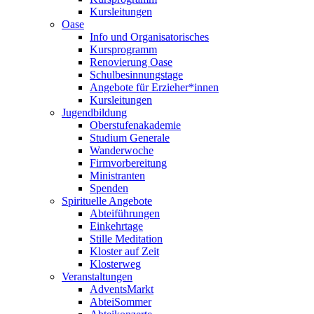
Kursleitungen
Oase
Info und Organisatorisches
Kursprogramm
Renovierung Oase
Schulbesinnungstage
Angebote für Erzieher*innen
Kursleitungen
Jugendbildung
Oberstufenakademie
Studium Generale
Wanderwoche
Firmvorbereitung
Ministranten
Spenden
Spirituelle Angebote
Abteiführungen
Einkehrtage
Stille Meditation
Kloster auf Zeit
Klosterweg
Veranstaltungen
AdventsMarkt
AbteiSommer