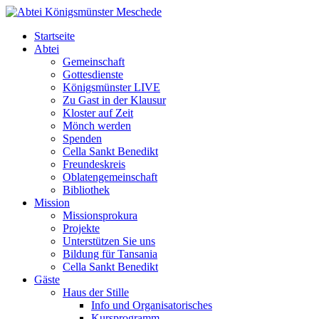
Startseite
Abtei
Gemeinschaft
Gottesdienste
Königsmünster LIVE
Zu Gast in der Klausur
Kloster auf Zeit
Mönch werden
Spenden
Cella Sankt Benedikt
Freundeskreis
Oblatengemeinschaft
Bibliothek
Mission
Missionsprokura
Projekte
Unterstützen Sie uns
Bildung für Tansania
Cella Sankt Benedikt
Gäste
Haus der Stille
Info und Organisatorisches
Kursprogramm