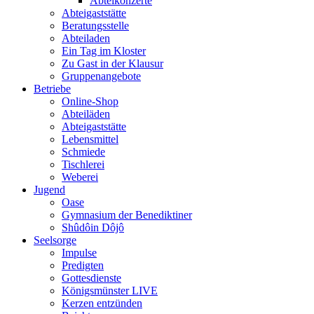
Abteikonzerte
Abteigaststätte
Beratungsstelle
Abteiladen
Ein Tag im Kloster
Zu Gast in der Klausur
Gruppenangebote
Betriebe
Online-Shop
Abteiläden
Abteigaststätte
Lebensmittel
Schmiede
Tischlerei
Weberei
Jugend
Oase
Gymnasium der Benediktiner
Shûdôin Dôjô
Seelsorge
Impulse
Predigten
Gottesdienste
Königsmünster LIVE
Kerzen entzünden