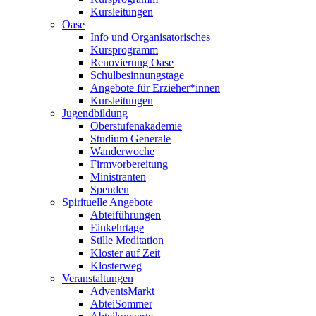
Kursleitungen
Oase
Info und Organisatorisches
Kursprogramm
Renovierung Oase
Schulbesinnungstage
Angebote für Erzieher*innen
Kursleitungen
Jugendbildung
Oberstufenakademie
Studium Generale
Wanderwoche
Firmvorbereitung
Ministranten
Spenden
Spirituelle Angebote
Abteiführungen
Einkehrtage
Stille Meditation
Kloster auf Zeit
Klosterweg
Veranstaltungen
AdventsMarkt
AbteiSommer