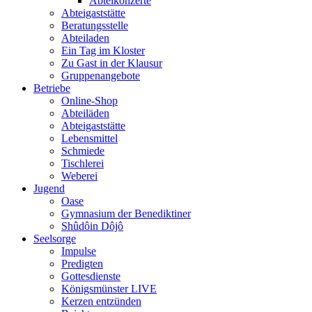
Abteikonzerte
Abteigaststätte
Beratungsstelle
Abteiladen
Ein Tag im Kloster
Zu Gast in der Klausur
Gruppenangebote
Betriebe
Online-Shop
Abteiläden
Abteigaststätte
Lebensmittel
Schmiede
Tischlerei
Weberei
Jugend
Oase
Gymnasium der Benediktiner
Shûdôin Dôjô
Seelsorge
Impulse
Predigten
Gottesdienste
Königsmünster LIVE
Kerzen entzünden