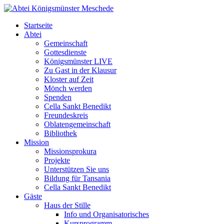
Startseite
Abtei
Gemeinschaft
Gottesdienste
Königsmünster LIVE
Zu Gast in der Klausur
Kloster auf Zeit
Mönch werden
Spenden
Cella Sankt Benedikt
Freundeskreis
Oblatengemeinschaft
Bibliothek
Mission
Missionsprokura
Projekte
Unterstützen Sie uns
Bildung für Tansania
Cella Sankt Benedikt
Gäste
Haus der Stille
Info und Organisatorisches
Kursprogramm