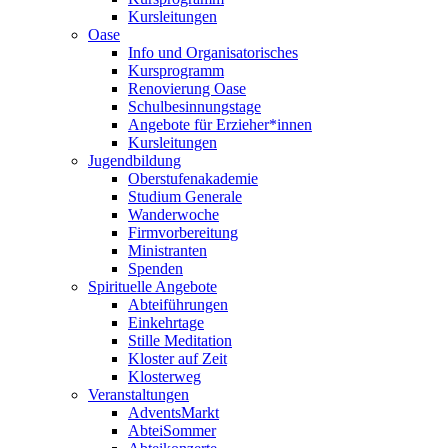
Kursleitungen
Oase
Info und Organisatorisches
Kursprogramm
Renovierung Oase
Schulbesinnungstage
Angebote für Erzieher*innen
Kursleitungen
Jugendbildung
Oberstufenakademie
Studium Generale
Wanderwoche
Firmvorbereitung
Ministranten
Spenden
Spirituelle Angebote
Abteiführungen
Einkehrtage
Stille Meditation
Kloster auf Zeit
Klosterweg
Veranstaltungen
AdventsMarkt
AbteiSommer