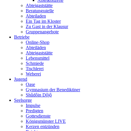
Abteikonzerte
Abteigaststätte
Beratungsstelle
Abteiladen
Ein Tag im Kloster
Zu Gast in der Klausur
Gruppenangebote
Betriebe
Online-Shop
Abteiläden
Abteigaststätte
Lebensmittel
Schmiede
Tischlerei
Weberei
Jugend
Oase
Gymnasium der Benediktiner
Shûdôin Dôjô
Seelsorge
Impulse
Predigten
Gottesdienste
Königsmünster LIVE
Kerzen entzünden