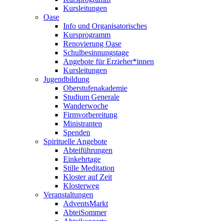
Kursleitungen
Oase
Info und Organisatorisches
Kursprogramm
Renovierung Oase
Schulbesinnungstage
Angebote für Erzieher*innen
Kursleitungen
Jugendbildung
Oberstufenakademie
Studium Generale
Wanderwoche
Firmvorbereitung
Ministranten
Spenden
Spirituelle Angebote
Abteiführungen
Einkehrtage
Stille Meditation
Kloster auf Zeit
Klosterweg
Veranstaltungen
AdventsMarkt
AbteiSommer