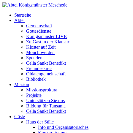
Startseite
Abtei
Gemeinschaft
Gottesdienste
Königsmünster LIVE
Zu Gast in der Klausur
Kloster auf Zeit
Mönch werden
Spenden
Cella Sankt Benedikt
Freundeskreis
Oblatengemeinschaft
Bibliothek
Mission
Missionsprokura
Projekte
Unterstützen Sie uns
Bildung für Tansania
Cella Sankt Benedikt
Gäste
Haus der Stille
Info und Organisatorisches
Kursprogramm