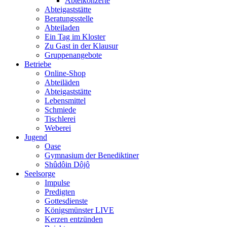
Abteikonzerte
Abteigaststätte
Beratungsstelle
Abteiladen
Ein Tag im Kloster
Zu Gast in der Klausur
Gruppenangebote
Betriebe
Online-Shop
Abteiläden
Abteigaststätte
Lebensmittel
Schmiede
Tischlerei
Weberei
Jugend
Oase
Gymnasium der Benediktiner
Shûdôin Dôjô
Seelsorge
Impulse
Predigten
Gottesdienste
Königsmünster LIVE
Kerzen entzünden