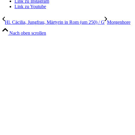
Link zu Instagram
Link zu Youtube
Hl. Cäcilia, Jungfrau, Märtyrin in Rom (um 250) / G
Morgenhore
Nach oben scrollen