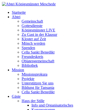
Startseite
Abtei
Gemeinschaft
Gottesdienste
Königsmünster LIVE
Zu Gast in der Klausur
Kloster auf Zeit
Mönch werden
Spenden
Cella Sankt Benedikt
Freundeskreis
Oblatengemeinschaft
Bibliothek
Mission
Missionsprokura
Projekte
Unterstützen Sie uns
Bildung für Tansania
Cella Sankt Benedikt
Gäste
Haus der Stille
Info und Organisatorisches
Kursprogramm