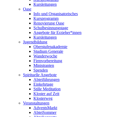
Kursleitungen
Oase
Info und Organisatorisches
Kursprogramm
Renovierung Oase
Schulbesinnungstage
Angebote für Erzieher*innen
Kursleitungen
Jugendbildung
Oberstufenakademie
Studium Generale
Wanderwoche
Firmvorbereitung
Ministranten
Spenden
Spirituelle Angebote
Abteiführungen
Einkehrtage
Stille Meditation
Kloster auf Zeit
Klosterweg
Veranstaltungen
AdventsMarkt
AbteiSommer