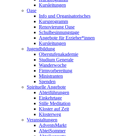
Kursleitungen
Oase
Info und Organisatorisches
Kursprogramm
Renovierung Oase
Schulbesinnungstage
Angebote für Erzieher*innen
Kursleitungen
Jugendbildung
Oberstufenakademie
Studium Generale
Wanderwoche
Firmvorbereitung
Ministranten
Spenden
Spirituelle Angebote
Abteiführungen
Einkehrtage
Stille Meditation
Kloster auf Zeit
Klosterweg
Veranstaltungen
AdventsMarkt
AbteiSommer