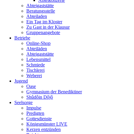
Abteikonzerte
Abteigaststätte
Beratungsstelle
Abteiladen
Ein Tag im Kloster
Zu Gast in der Klausur
Gruppenangebote
Betriebe
Online-Shop
Abteiläden
Abteigaststätte
Lebensmittel
Schmiede
Tischlerei
Weberei
Jugend
Oase
Gymnasium der Benediktiner
Shûdôin Dôjô
Seelsorge
Impulse
Predigten
Gottesdienste
Königsmünster LIVE
Kerzen entzünden