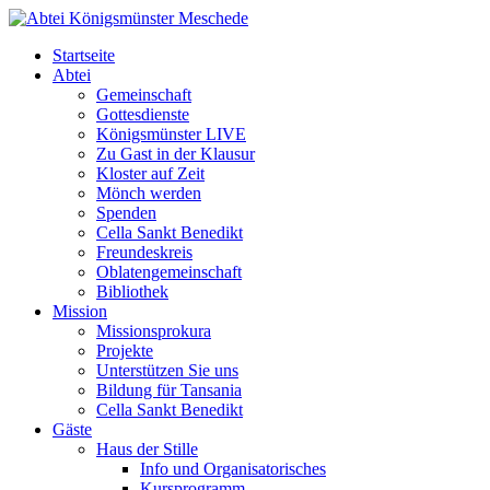
Startseite
Abtei
Gemeinschaft
Gottesdienste
Königsmünster LIVE
Zu Gast in der Klausur
Kloster auf Zeit
Mönch werden
Spenden
Cella Sankt Benedikt
Freundeskreis
Oblatengemeinschaft
Bibliothek
Mission
Missionsprokura
Projekte
Unterstützen Sie uns
Bildung für Tansania
Cella Sankt Benedikt
Gäste
Haus der Stille
Info und Organisatorisches
Kursprogramm