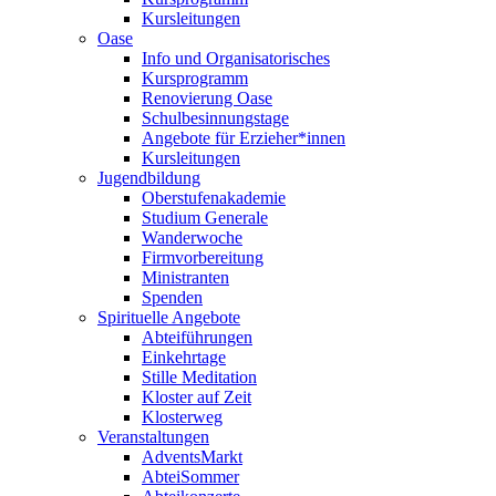
Kursleitungen
Oase
Info und Organisatorisches
Kursprogramm
Renovierung Oase
Schulbesinnungstage
Angebote für Erzieher*innen
Kursleitungen
Jugendbildung
Oberstufenakademie
Studium Generale
Wanderwoche
Firmvorbereitung
Ministranten
Spenden
Spirituelle Angebote
Abteiführungen
Einkehrtage
Stille Meditation
Kloster auf Zeit
Klosterweg
Veranstaltungen
AdventsMarkt
AbteiSommer