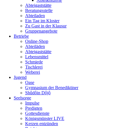
Abteikonzerte
Abteigaststätte
Beratungsstelle
Abteiladen
Ein Tag im Kloster
Zu Gast in der Klausur
Gruppenangebote
Betriebe
Online-Shop
Abteiläden
Abteigaststätte
Lebensmittel
Schmiede
Tischlerei
Weberei
Jugend
Oase
Gymnasium der Benediktiner
Shûdôin Dôjô
Seelsorge
Impulse
Predigten
Gottesdienste
Königsmünster LIVE
Kerzen entzünden