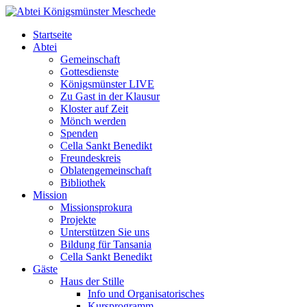
Startseite
Abtei
Gemeinschaft
Gottesdienste
Königsmünster LIVE
Zu Gast in der Klausur
Kloster auf Zeit
Mönch werden
Spenden
Cella Sankt Benedikt
Freundeskreis
Oblatengemeinschaft
Bibliothek
Mission
Missionsprokura
Projekte
Unterstützen Sie uns
Bildung für Tansania
Cella Sankt Benedikt
Gäste
Haus der Stille
Info und Organisatorisches
Kursprogramm