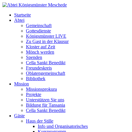
Startseite
Abtei
Gemeinschaft
Gottesdienste
Königsmünster LIVE
Zu Gast in der Klausur
Kloster auf Zeit
Mönch werden
Spenden
Cella Sankt Benedikt
Freundeskreis
Oblatengemeinschaft
Bibliothek
Mission
Missionsprokura
Projekte
Unterstützen Sie uns
Bildung für Tansania
Cella Sankt Benedikt
Gäste
Haus der Stille
Info und Organisatorisches
Kursprogramm