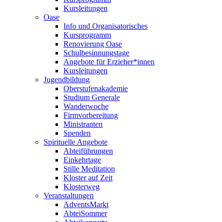
Kursleitungen
Oase
Info und Organisatorisches
Kursprogramm
Renovierung Oase
Schulbesinnungstage
Angebote für Erzieher*innen
Kursleitungen
Jugendbildung
Oberstufenakademie
Studium Generale
Wanderwoche
Firmvorbereitung
Ministranten
Spenden
Spirituelle Angebote
Abteiführungen
Einkehrtage
Stille Meditation
Kloster auf Zeit
Klosterweg
Veranstaltungen
AdventsMarkt
AbteiSommer