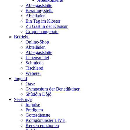
Abteikonzerte
Abteigaststätte
Beratungsstelle
Abteiladen
Ein Tag im Kloster
Zu Gast in der Klausur
Gruppenangebote
Betriebe
Online-Shop
Abteiläden
Abteigaststätte
Lebensmittel
Schmiede
Tischlerei
Weberei
Jugend
Oase
Gymnasium der Benediktiner
Shûdôin Dôjô
Seelsorge
Impulse
Predigten
Gottesdienste
Königsmünster LIVE
Kerzen entzünden