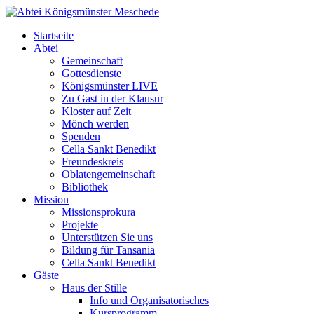
Startseite
Abtei
Gemeinschaft
Gottesdienste
Königsmünster LIVE
Zu Gast in der Klausur
Kloster auf Zeit
Mönch werden
Spenden
Cella Sankt Benedikt
Freundeskreis
Oblatengemeinschaft
Bibliothek
Mission
Missionsprokura
Projekte
Unterstützen Sie uns
Bildung für Tansania
Cella Sankt Benedikt
Gäste
Haus der Stille
Info und Organisatorisches
Kursprogramm