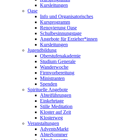
Kursleitungen
Oase
Info und Organisatorisches
Kursprogramm
Renovierung Oase
Schulbesinnungstage
Angebote für Erzieher*innen
Kursleitungen
Jugendbildung
Oberstufenakademie
Studium Generale
Wanderwoche
Firmvorbereitung
Ministranten
Spenden
Spirituelle Angebote
Abteiführungen
Einkehrtage
Stille Meditation
Kloster auf Zeit
Klosterweg
Veranstaltungen
AdventsMarkt
AbteiSommer