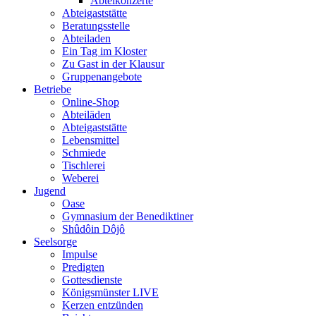
Abteikonzerte
Abteigaststätte
Beratungsstelle
Abteiladen
Ein Tag im Kloster
Zu Gast in der Klausur
Gruppenangebote
Betriebe
Online-Shop
Abteiläden
Abteigaststätte
Lebensmittel
Schmiede
Tischlerei
Weberei
Jugend
Oase
Gymnasium der Benediktiner
Shûdôin Dôjô
Seelsorge
Impulse
Predigten
Gottesdienste
Königsmünster LIVE
Kerzen entzünden