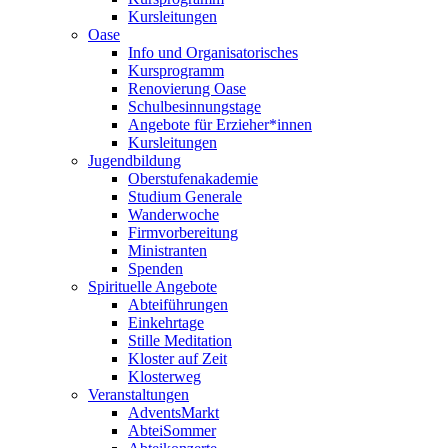
Kursleitungen
Oase
Info und Organisatorisches
Kursprogramm
Renovierung Oase
Schulbesinnungstage
Angebote für Erzieher*innen
Kursleitungen
Jugendbildung
Oberstufenakademie
Studium Generale
Wanderwoche
Firmvorbereitung
Ministranten
Spenden
Spirituelle Angebote
Abteiführungen
Einkehrtage
Stille Meditation
Kloster auf Zeit
Klosterweg
Veranstaltungen
AdventsMarkt
AbteiSommer