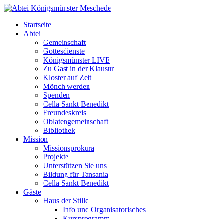
Startseite
Abtei
Gemeinschaft
Gottesdienste
Königsmünster LIVE
Zu Gast in der Klausur
Kloster auf Zeit
Mönch werden
Spenden
Cella Sankt Benedikt
Freundeskreis
Oblatengemeinschaft
Bibliothek
Mission
Missionsprokura
Projekte
Unterstützen Sie uns
Bildung für Tansania
Cella Sankt Benedikt
Gäste
Haus der Stille
Info und Organisatorisches
Kursprogramm