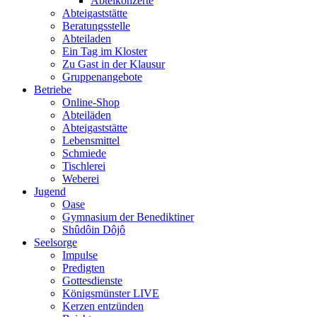
Abteikonzerte
Abteigaststätte
Beratungsstelle
Abteiladen
Ein Tag im Kloster
Zu Gast in der Klausur
Gruppenangebote
Betriebe
Online-Shop
Abteiläden
Abteigaststätte
Lebensmittel
Schmiede
Tischlerei
Weberei
Jugend
Oase
Gymnasium der Benediktiner
Shûdôin Dôjô
Seelsorge
Impulse
Predigten
Gottesdienste
Königsmünster LIVE
Kerzen entzünden