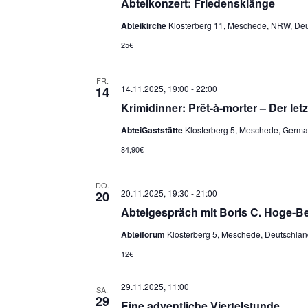
Abteikonzert: Friedensklänge
Abteikirche
Klosterberg 11, Meschede, NRW, De
25€
FR.
14.11.2025, 19:00
-
22:00
14
Krimidinner: Prêt-à-morter – Der let
AbteiGaststätte
Klosterberg 5, Meschede, Germ
84,90€
DO.
20.11.2025, 19:30
-
21:00
20
Abteigespräch mit Boris C. Hoge-Be
Abteiforum
Klosterberg 5, Meschede, Deutschlan
12€
29.11.2025, 11:00
SA.
29
Eine adventliche Viertelstunde