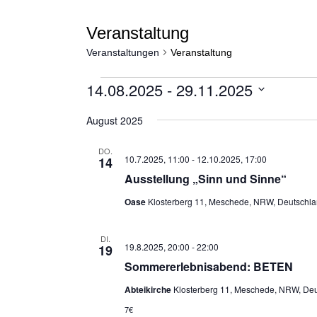
Veranstaltung
Veranstaltungen
Veranstaltung
Veranstaltungen
14.08.2025
 - 
29.11.2025
Datum
wählen.
August 2025
DO.
10.7.2025, 11:00
-
12.10.2025, 17:00
14
Ausstellung „Sinn und Sinne“
Oase
Klosterberg 11, Meschede, NRW, Deutschl
DI.
19.8.2025, 20:00
-
22:00
19
Sommererlebnisabend: BETEN
Abteikirche
Klosterberg 11, Meschede, NRW, De
7€