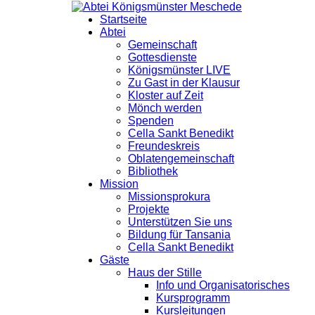
Startseite
Abtei
Gemeinschaft
Gottesdienste
Königsmünster LIVE
Zu Gast in der Klausur
Kloster auf Zeit
Mönch werden
Spenden
Cella Sankt Benedikt
Freundeskreis
Oblatengemeinschaft
Bibliothek
Mission
Missionsprokura
Projekte
Unterstützen Sie uns
Bildung für Tansania
Cella Sankt Benedikt
Gäste
Haus der Stille
Info und Organisatorisches
Kursprogramm
Kursleitungen