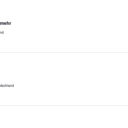
 mehr
and
utschland