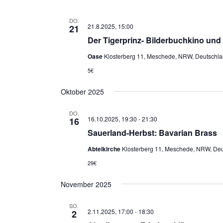
DO.
21.8.2025, 15:00
21
Der Tigerprinz- Bilderbuchkino und
Oase
Klosterberg 11, Meschede, NRW, Deutschl
5€
Oktober 2025
DO.
16.10.2025, 19:30
-
21:30
16
Sauerland-Herbst: Bavarian Brass
Abteikirche
Klosterberg 11, Meschede, NRW, De
29€
November 2025
SO.
2.11.2025, 17:00
-
18:30
2