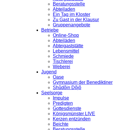
Beratungsstelle
Abteiladen
Ein Tag im Kloster
Zu Gast in der Klausur
Gruppenangebote
Betriebe
Online-Shop
Abteiläden
Abteigaststätte
Lebensmittel
Schmiede
Tischlerei
Weberei
Jugend
Oase
Gymnasium der Benediktiner
Shûdôin Dôjô
Seelsorge
Impulse
Predigten
Gottesdienste
Königsmünster LIVE
Kerzen entzünden
Beichte
Beratungsstelle