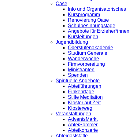
Oase
Info und Organisatorisches
Kursprogramm
Renovierung Oase
Schulbesinnungstage
Angebote für Erzieher*innen
Kursleitungen
Jugendbildung
Oberstufenakademie
Studium Generale
Wanderwoche
Firmvorbereitung
Ministranten
Spenden
Spirituelle Angebote
Abteiführungen
Einkehrtage
Stille Meditation
Kloster auf Zeit
Klosterweg
Veranstaltungen
AdventsMarkt
AbteiSommer
Abteikonzerte
Abteigaststätte