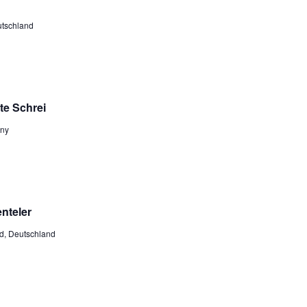
utschland
zte Schrei
any
nteler
d, Deutschland