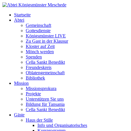
Startseite
Abtei
Gemeinschaft
Gottesdienste
Königsmünster LIVE
Zu Gast in der Klausur
Kloster auf Zeit
Mönch werden
Spenden
Cella Sankt Benedikt
Freundeskreis
Oblatengemeinschaft
Bibliothek
Mission
Missionsprokura
Projekte
Unterstützen Sie uns
Bildung für Tansania
Cella Sankt Benedikt
Gäste
Haus der Stille
Info und Organisatorisches
Kursprogramm