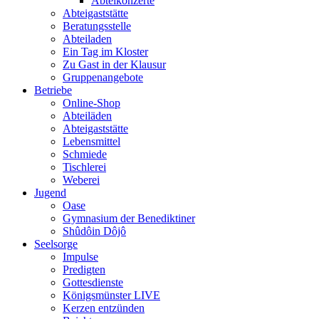
Abteikonzerte
Abteigaststätte
Beratungsstelle
Abteiladen
Ein Tag im Kloster
Zu Gast in der Klausur
Gruppenangebote
Betriebe
Online-Shop
Abteiläden
Abteigaststätte
Lebensmittel
Schmiede
Tischlerei
Weberei
Jugend
Oase
Gymnasium der Benediktiner
Shûdôin Dôjô
Seelsorge
Impulse
Predigten
Gottesdienste
Königsmünster LIVE
Kerzen entzünden