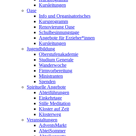
Kursleitungen
Oase
Info und Organisatorisches
Kursprogramm
Renovierung Oase
Schulbesinnungstage
Angebote für Erzieher*innen
Kursleitungen
Jugendbildung
Oberstufenakademie
Studium Generale
Wanderwoche
Firmvorbereitung
Ministranten
Spenden
Spirituelle Angebote
Abteiführungen
Einkehrtage
Stille Meditation
Kloster auf Zeit
Klosterweg
Veranstaltungen
AdventsMarkt
AbteiSommer