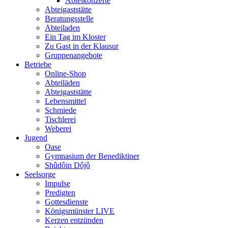
Abteikonzerte
Abteigaststätte
Beratungsstelle
Abteiladen
Ein Tag im Kloster
Zu Gast in der Klausur
Gruppenangebote
Betriebe
Online-Shop
Abteiläden
Abteigaststätte
Lebensmittel
Schmiede
Tischlerei
Weberei
Jugend
Oase
Gymnasium der Benediktiner
Shûdôin Dôjô
Seelsorge
Impulse
Predigten
Gottesdienste
Königsmünster LIVE
Kerzen entzünden