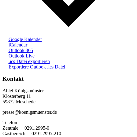
Google Kalender
iCalendar
Outlook 365
Outlook Live
.ics-Datei exportieren
Exportiere Outlook .ics Datei
Kontakt
Abtei Königsmünster
Klosterberg 11
59872 Meschede
presse@koenigsmuenster.de
T
elefon
Zentrale 0291.2995-0
Gastbereich 0291.2995-210