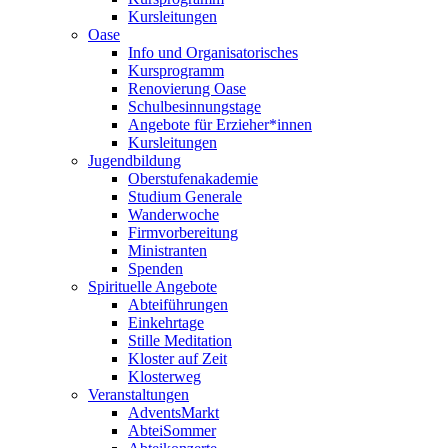
Kursleitungen
Oase
Info und Organisatorisches
Kursprogramm
Renovierung Oase
Schulbesinnungstage
Angebote für Erzieher*innen
Kursleitungen
Jugendbildung
Oberstufenakademie
Studium Generale
Wanderwoche
Firmvorbereitung
Ministranten
Spenden
Spirituelle Angebote
Abteiführungen
Einkehrtage
Stille Meditation
Kloster auf Zeit
Klosterweg
Veranstaltungen
AdventsMarkt
AbteiSommer