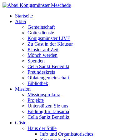
Startseite
Abtei
Gemeinschaft
Gottesdienste
Königsmünster LIVE
Zu Gast in der Klausur
Kloster auf Zeit
Mönch werden
Spenden
Cella Sankt Benedikt
Freundeskreis
Oblatengemeinschaft
Bibliothek
Mission
Missionsprokura
Projekte
Unterstützen Sie uns
Bildung für Tansania
Cella Sankt Benedikt
Gäste
Haus der Stille
Info und Organisatorisches
Kursprogramm