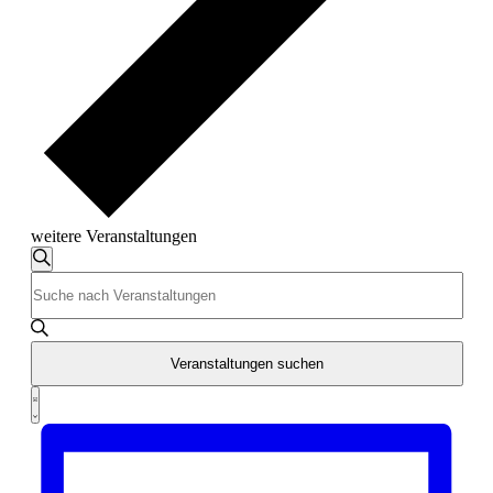
weitere Veranstaltungen
Veranstaltungen
Veranstaltungen
Suche
Bitte
Suche
Schlüsselwort
und
eingeben.
Suche
Ansichten,
nach
Veranstaltungen suchen
Navigation
Veranstaltungen
Veranstaltung
Schlüsselwort.
Liste
Ansichten-
Navigation