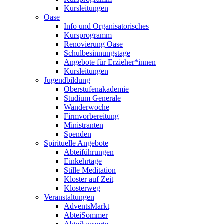
Kursleitungen
Oase
Info und Organisatorisches
Kursprogramm
Renovierung Oase
Schulbesinnungstage
Angebote für Erzieher*innen
Kursleitungen
Jugendbildung
Oberstufenakademie
Studium Generale
Wanderwoche
Firmvorbereitung
Ministranten
Spenden
Spirituelle Angebote
Abteiführungen
Einkehrtage
Stille Meditation
Kloster auf Zeit
Klosterweg
Veranstaltungen
AdventsMarkt
AbteiSommer