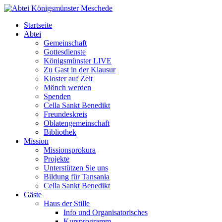
Startseite
Abtei
Gemeinschaft
Gottesdienste
Königsmünster LIVE
Zu Gast in der Klausur
Kloster auf Zeit
Mönch werden
Spenden
Cella Sankt Benedikt
Freundeskreis
Oblatengemeinschaft
Bibliothek
Mission
Missionsprokura
Projekte
Unterstützen Sie uns
Bildung für Tansania
Cella Sankt Benedikt
Gäste
Haus der Stille
Info und Organisatorisches
Kursprogramm