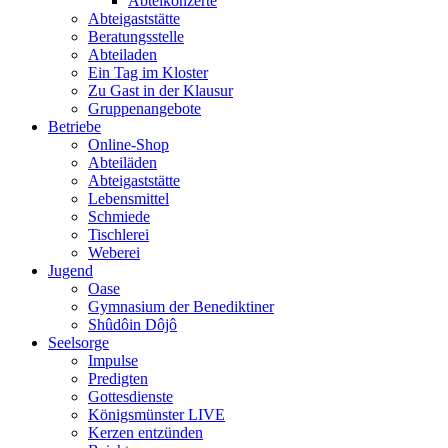
Abteikonzerte
Abteigaststätte
Beratungsstelle
Abteiladen
Ein Tag im Kloster
Zu Gast in der Klausur
Gruppenangebote
Betriebe
Online-Shop
Abteiläden
Abteigaststätte
Lebensmittel
Schmiede
Tischlerei
Weberei
Jugend
Oase
Gymnasium der Benediktiner
Shûdôin Dôjô
Seelsorge
Impulse
Predigten
Gottesdienste
Königsmünster LIVE
Kerzen entzünden