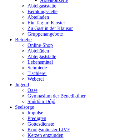
Abteikonzerte
Abteigaststätte
Beratungsstelle
Abteiladen
Ein Tag im Kloster
Zu Gast in der Klausur
Gruppenangebote
Betriebe
Online-Shop
Abteiläden
Abteigaststätte
Lebensmittel
Schmiede
Tischlerei
Weberei
Jugend
Oase
Gymnasium der Benediktiner
Shûdôin Dôjô
Seelsorge
Impulse
Predigten
Gottesdienste
Königsmünster LIVE
Kerzen entzünden