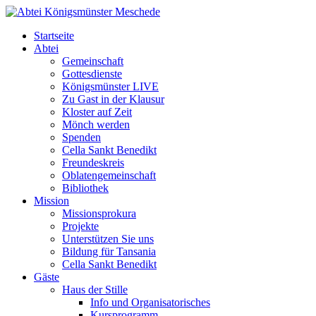
Startseite
Abtei
Gemeinschaft
Gottesdienste
Königsmünster LIVE
Zu Gast in der Klausur
Kloster auf Zeit
Mönch werden
Spenden
Cella Sankt Benedikt
Freundeskreis
Oblatengemeinschaft
Bibliothek
Mission
Missionsprokura
Projekte
Unterstützen Sie uns
Bildung für Tansania
Cella Sankt Benedikt
Gäste
Haus der Stille
Info und Organisatorisches
Kursprogramm