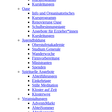
Kursleitungen
Oase
Info und Organisatorisches
Kursprogramm
Renovierung Oase
Schulbesinnungstage
Angebote für Erzieher*innen
Kursleitungen
Jugendbildung
Oberstufenakademie
Studium Generale
Wanderwoche
Firmvorbereitung
Ministranten
Spenden
Spirituelle Angebote
Abteiführungen
Einkehrtage
Stille Meditation
Kloster auf Zeit
Klosterweg
Veranstaltungen
AdventsMarkt
AbteiSommer