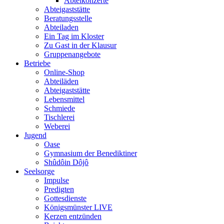
Abteikonzerte
Abteigaststätte
Beratungsstelle
Abteiladen
Ein Tag im Kloster
Zu Gast in der Klausur
Gruppenangebote
Betriebe
Online-Shop
Abteiläden
Abteigaststätte
Lebensmittel
Schmiede
Tischlerei
Weberei
Jugend
Oase
Gymnasium der Benediktiner
Shûdôin Dôjô
Seelsorge
Impulse
Predigten
Gottesdienste
Königsmünster LIVE
Kerzen entzünden