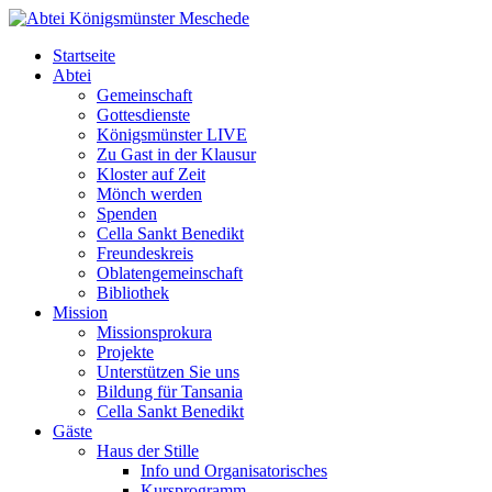
Startseite
Abtei
Gemeinschaft
Gottesdienste
Königsmünster LIVE
Zu Gast in der Klausur
Kloster auf Zeit
Mönch werden
Spenden
Cella Sankt Benedikt
Freundeskreis
Oblatengemeinschaft
Bibliothek
Mission
Missionsprokura
Projekte
Unterstützen Sie uns
Bildung für Tansania
Cella Sankt Benedikt
Gäste
Haus der Stille
Info und Organisatorisches
Kursprogramm