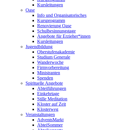
Kursleitungen
Oase
Info und Organisatorisches
Kursprogramm
Renovierung Oase
Schulbesinnungstage
Angebote für Erzieher*innen
Kursleitungen
Jugendbildung
Oberstufenakademie
Studium Generale
Wanderwoche
Firmvorbereitung
Ministranten
Spenden
Spirituelle Angebote
Abteiführungen
Einkehrtage
Stille Meditation
Kloster auf Zeit
Klosterweg
Veranstaltungen
AdventsMarkt
AbteiSommer