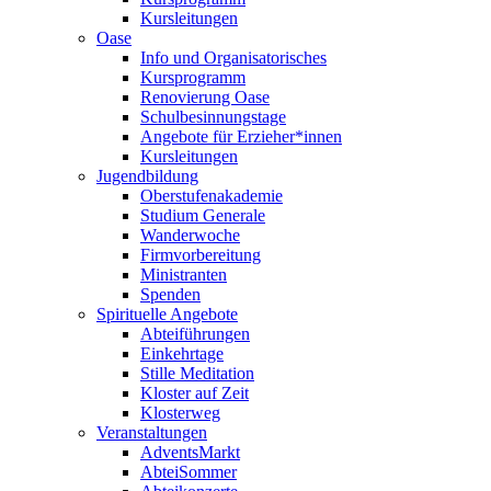
Kursleitungen
Oase
Info und Organisatorisches
Kursprogramm
Renovierung Oase
Schulbesinnungstage
Angebote für Erzieher*innen
Kursleitungen
Jugendbildung
Oberstufenakademie
Studium Generale
Wanderwoche
Firmvorbereitung
Ministranten
Spenden
Spirituelle Angebote
Abteiführungen
Einkehrtage
Stille Meditation
Kloster auf Zeit
Klosterweg
Veranstaltungen
AdventsMarkt
AbteiSommer