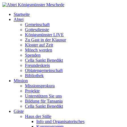
Startseite
Abtei
Gemeinschaft
Gottesdienste
Königsmünster LIVE
Zu Gast in der Klausur
Kloster auf Zeit
Mönch werden
Spenden
Cella Sankt Benedikt
Freundeskreis
Oblatengemeinschaft
Bibliothek
Mission
Missionsprokura
Projekte
Unterstützen Sie uns
Bildung für Tansania
Cella Sankt Benedikt
Gäste
Haus der Stille
Info und Organisatorisches
Kursprogramm