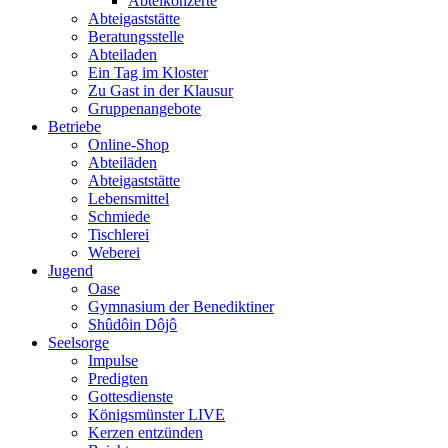
Abteikonzerte
Abteigaststätte
Beratungsstelle
Abteiladen
Ein Tag im Kloster
Zu Gast in der Klausur
Gruppenangebote
Betriebe
Online-Shop
Abteiläden
Abteigaststätte
Lebensmittel
Schmiede
Tischlerei
Weberei
Jugend
Oase
Gymnasium der Benediktiner
Shûdôin Dôjô
Seelsorge
Impulse
Predigten
Gottesdienste
Königsmünster LIVE
Kerzen entzünden