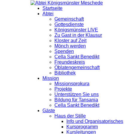
Startseite
Abtei
Gemeinschaft
Gottesdienste
Königsmünster LIVE
Zu Gast in der Klausur
Kloster auf Zeit
Mönch werden
Spenden
Cella Sankt Benedikt
Freundeskreis
Oblatengemeinschaft
Bibliothek
Mission
Missionsprokura
Projekte
Unterstützen Sie uns
Bildung für Tansania
Cella Sankt Benedikt
Gäste
Haus der Stille
Info und Organisatorisches
Kursprogramm
Kursleitungen