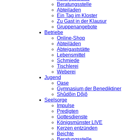
Beratungsstelle
Abteiladen
Ein Tag im Kloster
Zu Gast in der Klausur
Gruppenangebote
Betriebe
Online-Shop
Abteiläden
Abteigaststätte
Lebensmittel
Schmiede
Tischlerei
Weberei
Jugend
Oase
Gymnasium der Benediktiner
Shûdôin Dôjô
Seelsorge
Impulse
Predigten
Gottesdienste
Königsmünster LIVE
Kerzen entzünden
Beichte
Beratungsstelle