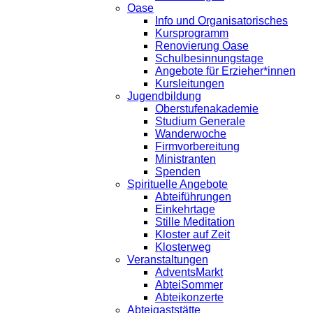
Oase
Info und Organisatorisches
Kursprogramm
Renovierung Oase
Schulbesinnungstage
Angebote für Erzieher*innen
Kursleitungen
Jugendbildung
Oberstufenakademie
Studium Generale
Wanderwoche
Firmvorbereitung
Ministranten
Spenden
Spirituelle Angebote
Abteiführungen
Einkehrtage
Stille Meditation
Kloster auf Zeit
Klosterweg
Veranstaltungen
AdventsMarkt
AbteiSommer
Abteikonzerte
Abteigaststätte