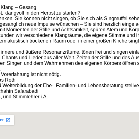
– Klang – Gesang
, klangvoll in den Herbst zu starten?
enken, Sie können nicht singen, ob Sie sich als Singmuffel se
gesanglich neue Impulse wünschen – Sie sind herzlich eingela
mit Momenten der Stille und Achtsamkeit, spüren Atem und Kör
kunden wir verschiedene Klangräume, die eigene Stimme und ih
em akustisch trockenen Raum oder in einer großen Kirche sing
 innere und äußere Resonanzräume, tönen frei und singen einf
, Chants und Lieder aus aller Welt. Zeiten der Stille und des 
n Singen und dem Wahrnehmen des eigenen Körpers öffnen sich 
.
 Vorerfahrung ist nicht nötig.
as Roth
nd Weiterbildung der Ehe-, Familien- und Lebensberatung stellve
chahin Safarabadi
, und Stimmlehrer i.A.