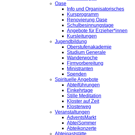
Oase
Info und Organisatorisches
Kursprogramm
Renovierung Oase
Schulbesinnungstage
Angebote für Erzieher*innen
Kursleitungen
Jugendbildung
Oberstufenakademie
Studium Generale
Wanderwoche
Firmvorbereitung
Ministranten
Spenden
Spirituelle Angebote
Abteiführungen
Einkehrtage
Stille Meditation
Kloster auf Zeit
Klosterweg
Veranstaltungen
AdventsMarkt
AbteiSommer
Abteikonzerte
Abteigaststätte