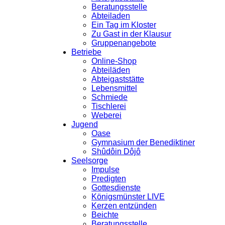
Beratungsstelle
Abteiladen
Ein Tag im Kloster
Zu Gast in der Klausur
Gruppenangebote
Betriebe
Online-Shop
Abteiläden
Abteigaststätte
Lebensmittel
Schmiede
Tischlerei
Weberei
Jugend
Oase
Gymnasium der Benediktiner
Shûdôin Dôjô
Seelsorge
Impulse
Predigten
Gottesdienste
Königsmünster LIVE
Kerzen entzünden
Beichte
Beratungsstelle