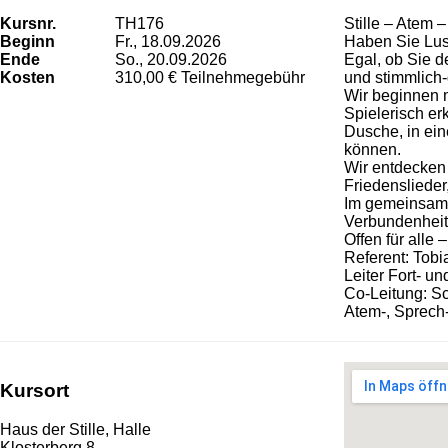
Kursnr.
TH176
Stille – Atem 
Beginn
Fr., 18.09.2026
Haben Sie Lust
Ende
So., 20.09.2026
Egal, ob Sie d
Kosten
310,00 € Teilnehmegebühr
und stimmlich-
Wir beginnen 
Spielerisch er
Dusche, in ein
können.
Wir entdecken
Friedenslieder
Im gemeinsame
Verbundenheit
Offen für alle –
Referent: Tobi
Leiter Fort- u
Co-Leitung: S
Atem-, Sprech-
Kursort
Haus der Stille, Halle
Klosterberg 8