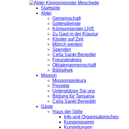
Startseite
Abtei
Gemeinschaft
Gottesdienste
Königsmünster LIVE
Zu Gast in der Klausur
Kloster auf Zeit
Mönch werden
Spenden
Cella Sankt Benedikt
Freundeskreis
Oblatengemeinschaft
Bibliothek
Mission
Missionsprokura
Projekte
Unterstützen Sie uns
Bildung für Tansania
Cella Sankt Benedikt
Gäste
Haus der Stille
Info und Organisatorisches
Kursprogramm
Kursleitungen